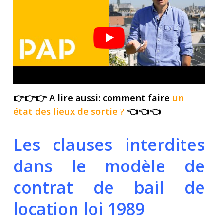
👉👉👉 A lire aussi: comment faire
un
état des lieux de sortie
?
👈👈👈
Les clauses interdites
dans le modèle de
contrat de bail de
location loi 1989