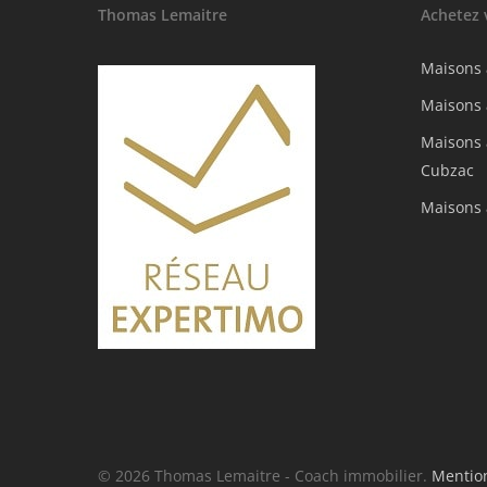
Thomas Lemaitre
Achetez 
Maisons 
Maisons 
Maisons 
Cubzac
Maisons 
© 2026 Thomas Lemaitre - Coach immobilier.
Mention