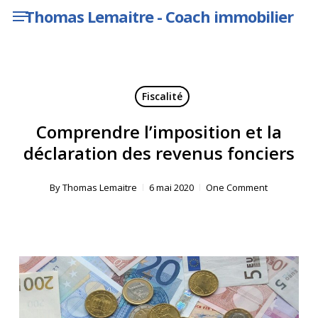
Menu
Skip
Thomas Lemaitre - Coach immobilier
to
main
content
Fiscalité
Comprendre l’imposition et la
déclaration des revenus fonciers
By
Thomas Lemaitre
6 mai 2020
One Comment