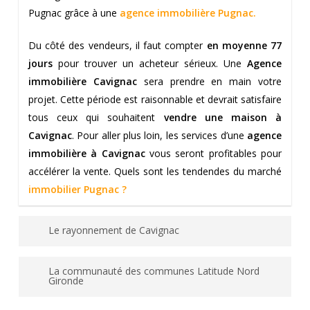
Pugnac grâce à une
agence immobilière Pugnac.
Du côté des vendeurs, il faut compter
en moyenne 77
jours
pour trouver un acheteur sérieux. Une
Agence
immobilière Cavignac
sera prendre en main votre
projet. Cette période est raisonnable et devrait satisfaire
tous ceux qui souhaitent
vendre une maison à
Cavignac
. Pour aller plus loin, les services d’une
agence
immobilière à Cavignac
vous seront profitables pour
accélérer la vente. Quels sont les tendendes du marché
immobilier Pugnac
?
Le rayonnement de Cavignac
La ville est situé sur
l’axe Bordeaux-Paris, Blaye-
La communauté des communes Latitude Nord
Coutas et Libourne-Blaye.
Cette commune représente
Gironde
un réel carrefour. Ces conditions sont idéales au niveau