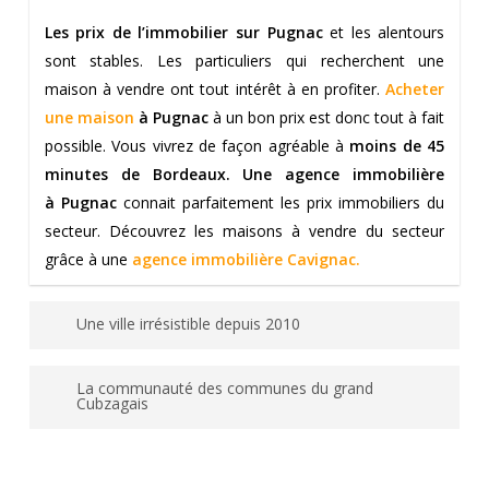
Les prix de l’immobilier sur Pugnac
et les alentours
sont stables. Les particuliers qui recherchent une
maison à vendre ont tout intérêt à en profiter.
Acheter
une maison
à Pugnac
à un bon prix est donc tout à fait
possible. Vous vivrez de façon agréable à
moins de 45
minutes de Bordeaux. Une agence immobilière
à Pugnac
connait parfaitement les prix immobiliers du
secteur. Découvrez les maisons à vendre du secteur
grâce à une
agence immobilière Cavignac
.
Une ville irrésistible depuis 2010
Si pendant longtemps la population de la commune se
La communauté des communes du grand
situait
en-dessous des 2000 habitants,
les années
Cubzagais
2010 ont révélé son véritable potentiel. Vivre en
La ville fait partie de la
communauté de communes
périphérie des
grandes agglomérations
est désormais
du Grand Cubzaguais,
tout comme les villes de
Bourg
synonyme d’une qualité de vie optimale. Depuis cette