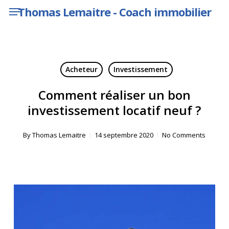
Menu
Skip
Thomas Lemaitre - Coach immobilier
to
main
content
Acheteur
Investissement
Comment réaliser un bon
investissement locatif neuf ?
By
Thomas Lemaitre
14 septembre 2020
No Comments