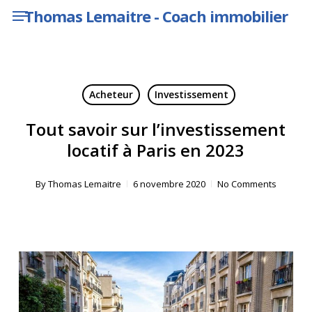
Menu
Skip
Thomas Lemaitre - Coach immobilier
to
main
content
Acheteur
Investissement
Tout savoir sur l’investissement
locatif à Paris en 2023
By
Thomas Lemaitre
6 novembre 2020
No Comments