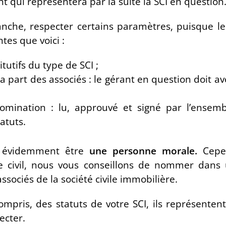
 qui représentera par la suite la SCI en question
anche, respecter certains paramètres, puisque le
tes que voici :
tutifs du type de SCI ;
a part des associés : le gérant en question doit avo
mination : lu, approuvé et signé par l’ensemb
atuts.
t évidemment être
une personne morale.
Cepen
de civil, nous vous conseillons de nommer dans
ssociés de la société civile immobilière.
ompris, des statuts de votre SCI, ils représenten
ecter.