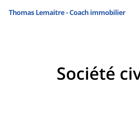
Skip
Thomas Lemaitre - Coach immobilier
to
main
content
Société ci