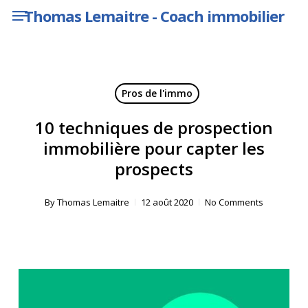
Menu
Skip
Thomas Lemaitre - Coach immobilier
to
main
content
Pros de l'immo
10 techniques de prospection
immobilière pour capter les
prospects
By
Thomas Lemaitre
12 août 2020
No Comments