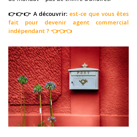
👉👉👉 A découvrir:
est-ce que vous êtes
fait pour devenir agent commercial
indépendant
? 👈👈👈