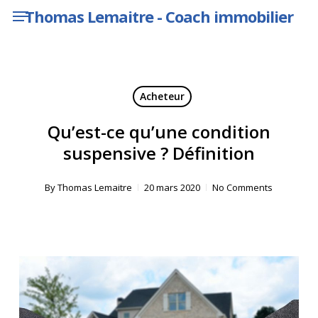
Menu
Skip
Thomas Lemaitre - Coach immobilier
to
main
content
Acheteur
Qu’est-ce qu’une condition
suspensive ? Définition
By
Thomas Lemaitre
20 mars 2020
No Comments