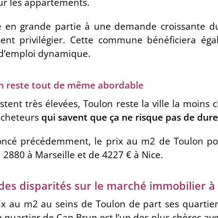
ur les appartements.
ue en grande partie à une demande croissante d
t privilégier. Cette commune bénéficiera ég
n d’emploi dynamique.
n reste tout de même abordable
restent très élevées, Toulon reste la ville la moins
acheteurs
qui savent que ça ne risque pas de dure
noncé précédemment, le prix au m2 de Toulon p
à 2880 à Marseille et de 4227 € à Nice.
des disparités sur le marché immobilier à
rix au m2 au seins de Toulon de part ses quartier
 quartier de Cap Brun est l’un des plus chères av