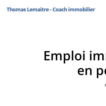
Skip
Thomas Lemaitre - Coach immobilier
to
main
content
Emploi imm
en p