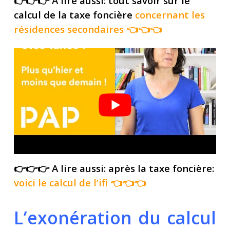
👉👉👉 A lire aussi: tout savoir sur le
calcul de la taxe foncière
concernant les
résidences secondaires
👈👈👈
👉👉👉 A lire aussi: après la taxe foncière:
voici le calcul de l’ifi
👈👈👈
L’exonération du calcul