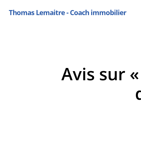
Skip
Thomas Lemaitre - Coach immobilier
to
main
content
Avis sur «