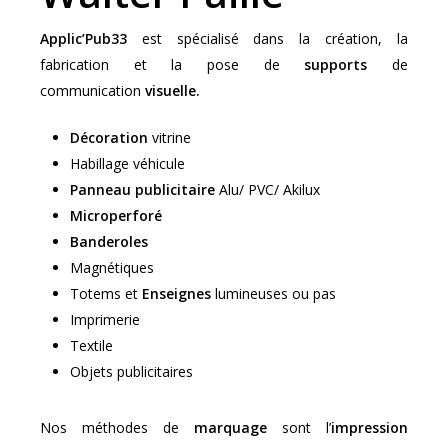
Applic’Pub33
est spécialisé dans la création, la
fabrication et la pose de
supports
de
communication
visuelle.
Décoration
vitrine
Habillage véhicule
Panneau publicitaire
Alu/ PVC/ Akilux
Microperforé
Banderoles
Magnétiques
Totems et
Enseignes
lumineuses ou pas
Imprimerie
Textile
Objets publicitaires
Nos méthodes de
marquage
sont l’
impression