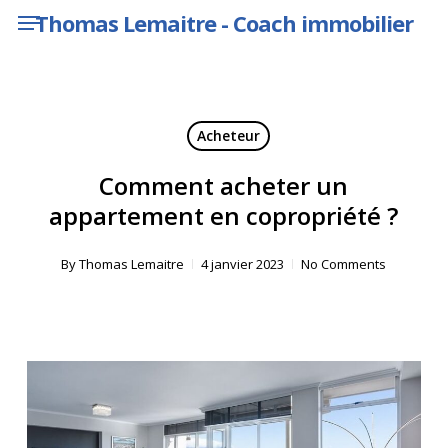
Menu
Skip
Thomas Lemaitre - Coach immobilier
to
main
content
Acheteur
Comment acheter un
appartement en copropriété ?
By
Thomas Lemaitre
4 janvier 2023
No Comments