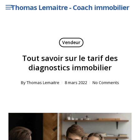
Menu
Skip
Thomas Lemaitre - Coach immobilier
to
main
content
Vendeur
Tout savoir sur le tarif des
diagnostics immobilier
By
Thomas Lemaitre
8 mars 2022
No Comments