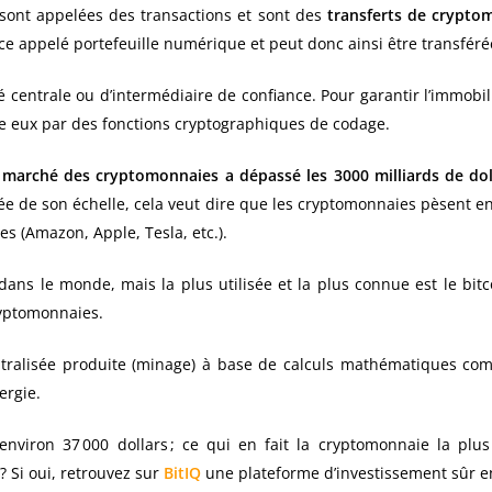
 sont appelées des transactions et sont des
transferts de cryptom
e appelé portefeuille numérique et peut donc ainsi être transféré
té centrale ou d’intermédiaire de confiance. Pour garantir l’immobili
re eux par des fonctions cryptographiques de codage.
 marché des cryptomonnaies a dépassé les 3000 milliards de dol
ée de son échelle, cela veut dire que les cryptomonnaies pèsent e
s (Amazon, Apple, Tesla, etc.).
dans le monde, mais la plus utilisée et la plus connue est le bitc
ryptomonnaies.
tralisée produite (minage) à base de calculs mathématiques com
ergie.
nviron 37 000 dollars ; ce qui en fait la cryptomonnaie la plus
 Si oui, retrouvez sur
BitIQ
une plateforme d’investissement sûr en