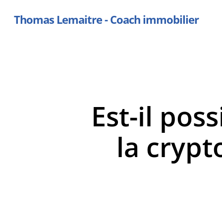
Skip
Thomas Lemaitre - Coach immobilier
to
main
content
Est-il poss
la cryp