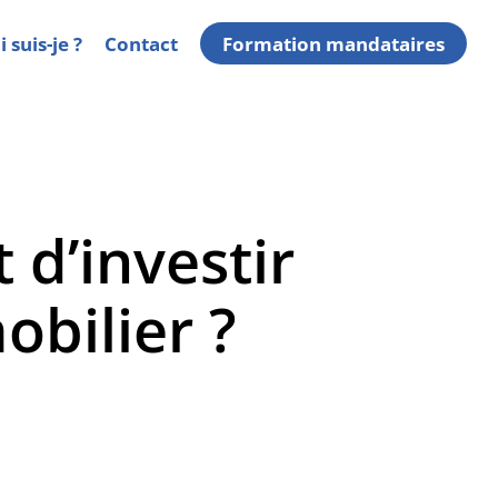
 suis-je ?
Contact
Formation mandataires
t d’investir
bilier ?