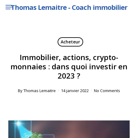
Menu
Skip
Thomas Lemaitre - Coach immobilier
to
main
content
Acheteur
Immobilier, actions, crypto-
monnaies : dans quoi investir en
2023 ?
By
Thomas Lemaitre
14 janvier 2022
No Comments