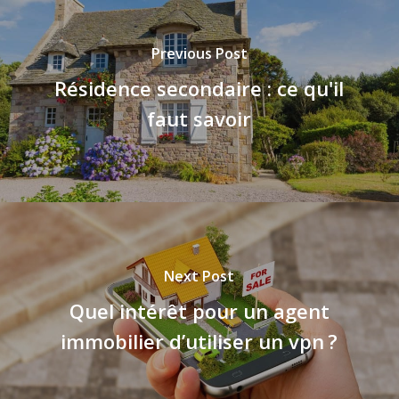
Previous Post
Résidence secondaire : ce qu'il
faut savoir
Next Post
Quel intérêt pour un agent
immobilier d’utiliser un vpn ?