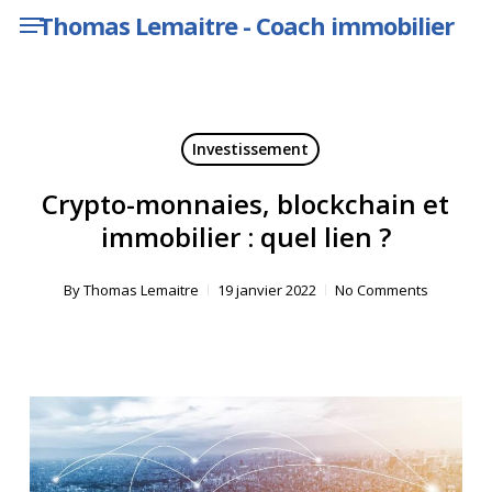
Menu
Skip
Thomas Lemaitre - Coach immobilier
to
main
content
Investissement
Crypto-monnaies, blockchain et
immobilier : quel lien ?
By
Thomas Lemaitre
19 janvier 2022
No Comments