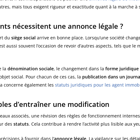
es, mais tous exigent rigueur et exactitude quant à la marche à s
ts nécessitent une annonce légale ?
ert du
siège social
arrive en bonne place. Lorsqu’une société change 
est aussi souvent l’occasion de revoir d’autres aspects, tels que l
e la
dénomination sociale
, le changement dans la
forme juridique
l’objet social. Pour chacun de ces cas, la
publication dans un journa
la concerne également les
statuts juridiques pour les agent immobi
bles d’entraîner une modification
ux associés, une révision des règles de fonctionnement internes
our des
statuts
. Cela contribue à rendre l’activité plus lisible aux y
écisions à fournir dans l’
annonce légale
. La vigilance sur les déta