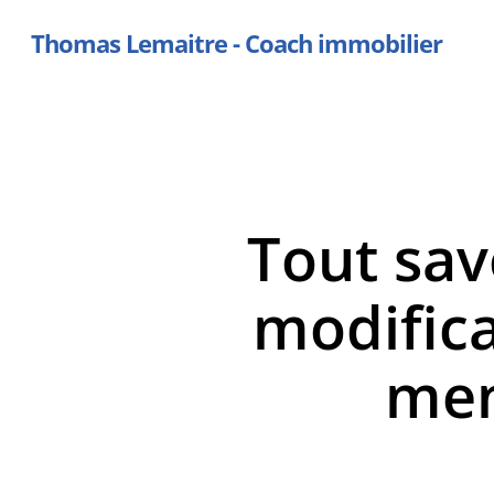
Skip
Thomas Lemaitre - Coach immobilier
to
main
content
Tout sav
modifica
men