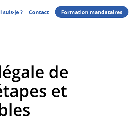
 suis-je ?
Contact
Formation mandataires
légale de
étapes et
bles