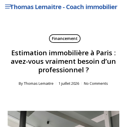
Menu
Skip
Thomas Lemaitre - Coach immobilier
to
main
content
Financement
Estimation immobilière à Paris :
avez-vous vraiment besoin d’un
professionnel ?
By
Thomas Lemaitre
1 juillet 2026
No Comments