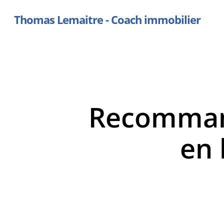
Skip
Thomas Lemaitre - Coach immobilier
to
main
content
Recommand
en 