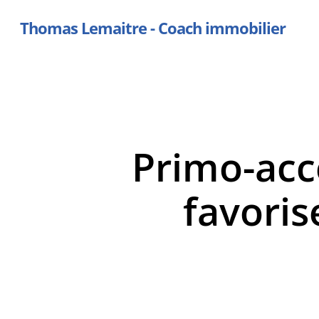
Skip
Thomas Lemaitre - Coach immobilier
to
main
content
Primo-accé
favoris