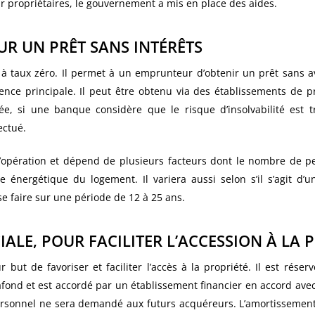
ir propriétaires, le gouvernement a mis en place des aides.
UR UN PRÊT SANS INTÉRÊTS
à taux zéro. Il permet à un emprunteur d’obtenir un prêt sans avo
nce principale. Il peut être obtenu via des établissements de prê
sée, si une banque considère que le risque d’insolvabilité est t
ectué.
’opération et dépend de plusieurs facteurs dont le nombre de p
énergétique du logement. Il variera aussi selon s’il s’agit d’
 faire sur une période de 12 à 25 ans.
IALE, POUR FACILITER L’ACCESSION À LA 
ur but de favoriser et faciliter l’accès à la propriété. Il est ré
ond et est accordé par un établissement financier en accord avec l’
rsonnel ne sera demandé aux futurs acquéreurs. L’amortissement 