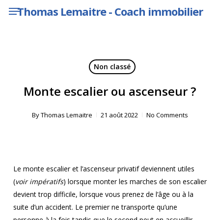
Menu
Skip
Thomas Lemaitre - Coach immobilier
to
main
content
Non classé
Monte escalier ou ascenseur ?
By
Thomas Lemaitre
21 août 2022
No Comments
Le monte escalier et l’ascenseur privatif deviennent utiles
(
voir impératifs
) lorsque monter les marches de son escalier
devient trop difficile, lorsque vous prenez de l’âge ou à la
suite d’un accident. Le premier ne transporte qu’une
personne à la fois tandis que le second peut en accueillir