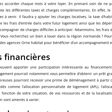
z accorder chaque mois à votre loyer. En prenant soin de ne pa
 les différentes taxes et charges complémentaires. En effet, le p
à venir. Il faudra y ajouter les charges locatives, la taxe d’hab
re les frais d’entrée dans votre futur logement ainsi que les dép
compagner de charges difficiles à anticiper. Néanmoins, les frais 
ns. Vous recherchez un bien à louer dans la région normande ? Po
e des agences Orne habitat pour bénéficier d’un accompagnement ex
s financières
s peuvent apporter une participation intéressante au financemen
on Logement pourrait notamment vous permettre d’obtenir un prêt gr
ombreuses pourront recevoir une prime de déménagement à partir 
dés comme l’allocation personnalisée de logement (APL), l’alloca
En fonction de votre situation, de vos ressources et de la localisa
ion sont amenés à varier.