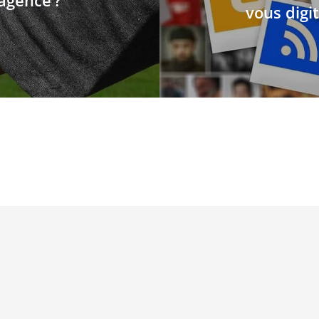
agence ?
vous digit