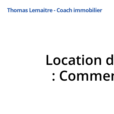
Skip
Thomas Lemaitre - Coach immobilier
to
main
content
Location 
: Comment