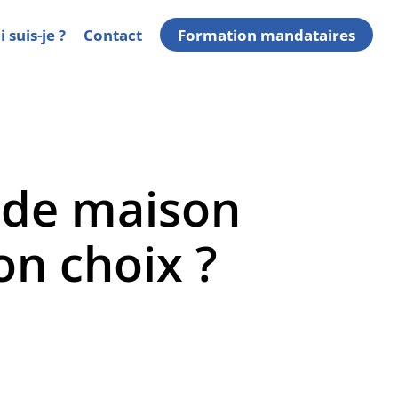
 suis-je ?
Contact
Formation mandataires
 de maison
on choix ?