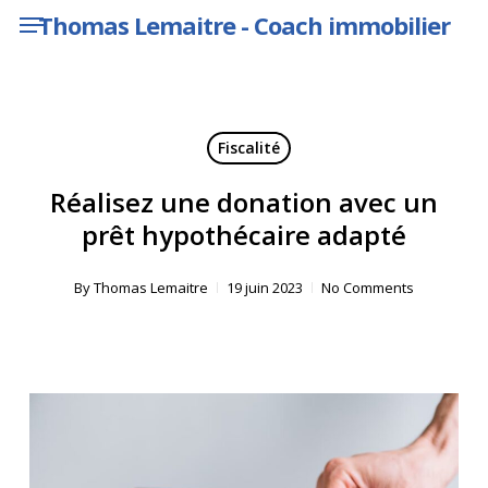
Menu
Skip
Thomas Lemaitre - Coach immobilier
to
main
content
Fiscalité
Réalisez une donation avec un
prêt hypothécaire adapté
By
Thomas Lemaitre
19 juin 2023
No Comments