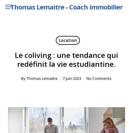
Menu
Skip
Thomas Lemaitre - Coach immobilier
to
main
content
Location
Le coliving : une tendance qui
redéfinit la vie estudiantine.
By
Thomas Lemaitre
7 juin 2023
No Comments