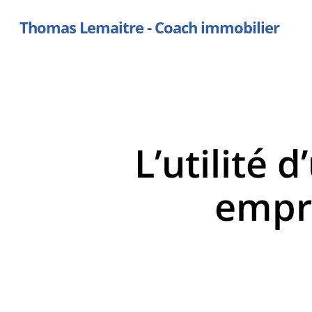
Skip
Thomas Lemaitre - Coach immobilier
to
main
content
L’utilité 
empru