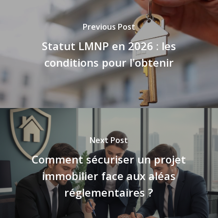
Previous Post
Statut LMNP en 2026 : les
conditions pour l'obtenir
Next Post
Comment sécuriser un projet
immobilier face aux aléas
réglementaires ?