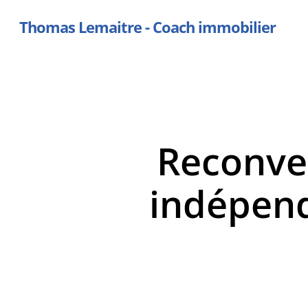
Skip
Thomas Lemaitre - Coach immobilier
to
main
content
Reconve
indépend