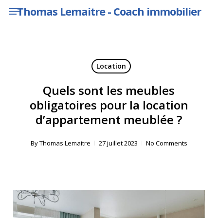
Menu
Skip
Thomas Lemaitre - Coach immobilier
to
main
content
Location
Quels sont les meubles
obligatoires pour la location
d’appartement meublée ?
By
Thomas Lemaitre
27 juillet 2023
No Comments