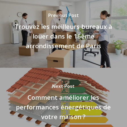
Previous Post
Trouvez les meilleurs bureaux à
louer dans le 16ème
arrondissement de Paris
Next Post
Comment améliorer les
performances énergétiques de
votre maison ?